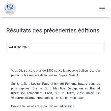
O
U
V
R
Résultats des précédentes éditions
I
R
/
F
Edition 2025
E
R
M
E
R
Vous étiez encore plus de 1500 sur cette nouvelle édition record à
L
parcourir les sentiers de la Foulée Royale. Merci !
A
N
Sur le 1,5km,
Louise Page
et
Ismaël Fomena Batard
sont les
A
plus rapides. Sur le 5km,
Mathlide Degiganon
et
Rachid
V
Khemissi
l’emportent. Enfin, sur le 10km, c’est
Chloé Le
I
Vagueres
et
Jonathan Poole
qui en sortent vainqueurs.
G
Bravo à toutes et à tous pour votre participation.
A